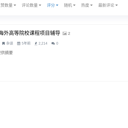
点赞数量
评论数量
评分
随机
热度
最新评论
海外高等院校课程项目辅导
2
杂谈
5年前
2,214
0
提供摘要