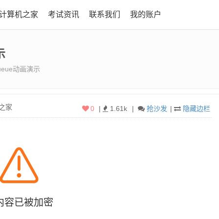
L计算机之家
考试资讯
联系我们
我的账户
示
eue动画演示
机之家
0
|
1.61k
|
抢沙发
|
隐藏边栏
内容已被加密