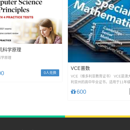
机科学原理
科学原理
VCE普数
00
0人兑换
VCE（维多利亚教育证书） VCE是澳
利亚州的高中毕业证书，适用于11年级
级。它由...
600