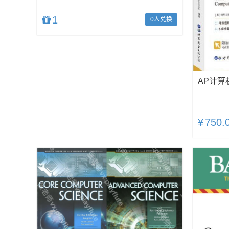
1
0人兑换
AP计算
¥
750.