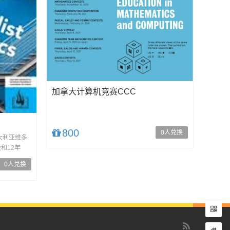
加拿大计算机竞赛CCC
800
0人兑换
大利亚维多
和12年
0人兑换