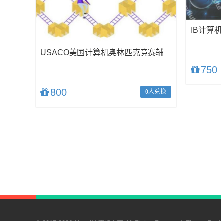
IB计算
USACO美国计算机奥林匹克竞赛辅
导
750
800
0人兑换