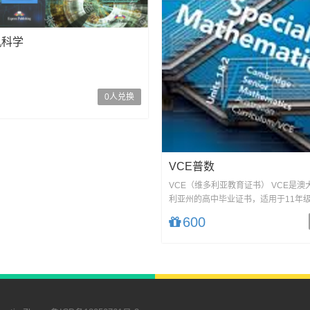
机科学
0人兑换
VCE普数
VCE（维多利亚教育证书） VCE是澳
利亚州的高中毕业证书，适用于11年级
级。它由...
600