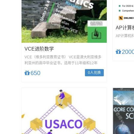
AP计算
AP计算机
VCE进阶数学
200
VCE（维多利亚教育证书） VCE是澳大利亚维多
利亚州的高中毕业证书，适用于11年级和12年
级。它由...
650
0人兑换